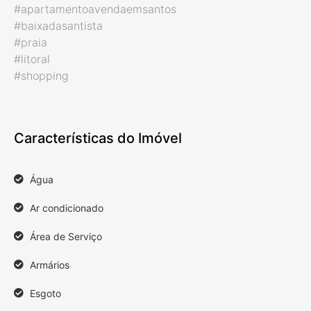
#apartamentoavendaemsantos
#baixadasantista
#praia
#litoral
#shopping
Características do Imóvel
Água
Ar condicionado
Área de Serviço
Armários
Esgoto