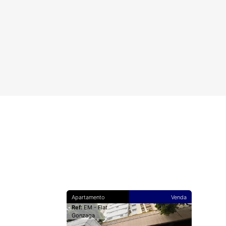
Apartamento
Venda
Ref:
EM - Flat
Gonzaga