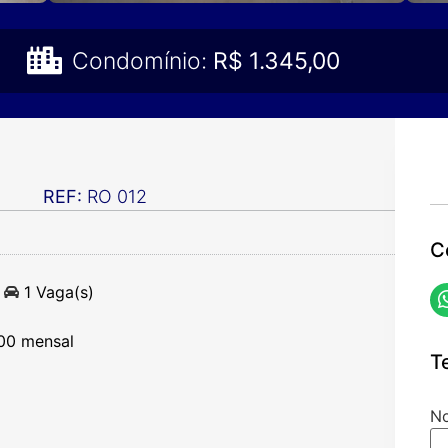
Condomínio:
R$ 1.345,00
REF:
RO 012
C
1 Vaga(s)
,00 mensal
T
N