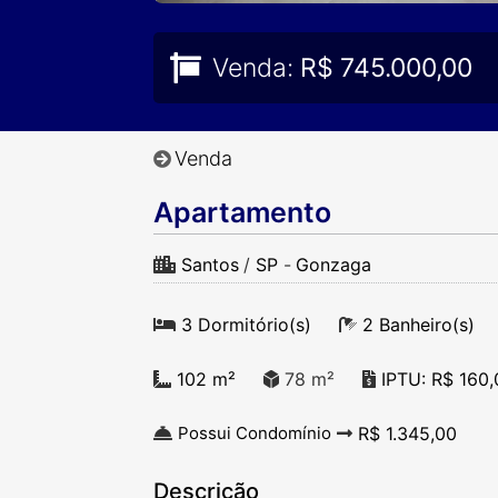
Venda:
R$ 745.000,00
Venda
Apartamento
Santos
/
SP
-
Gonzaga
3 Dormitório(s)
2 Banheiro(s)
102 m²
78 m²
IPTU: R$ 160
R$ 1.345,00
Possui Condomínio
Descrição