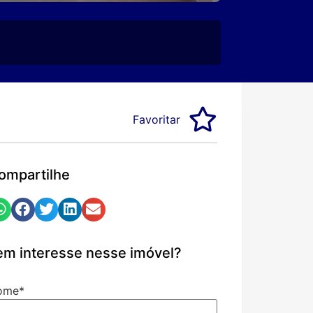
Favoritar
ompartilhe
em interesse nesse imóvel?
ome
*