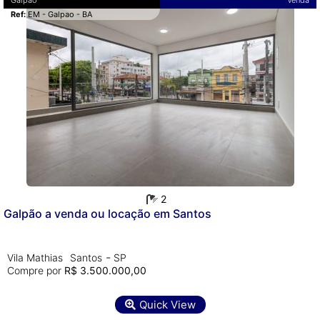
Galpão
Venda
Ref:
EM - Galpao - BA
2
Galpão a venda ou locação em Santos
-
Vila Mathias
Santos
SP
Compre por
R$ 3.500.000,00
Quick View