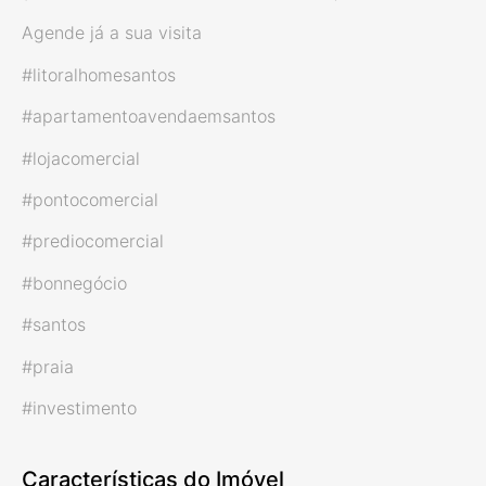
Agende já a sua visita
#litoralhomesantos
#apartamentoavendaemsantos
#lojacomercial
#pontocomercial
#prediocomercial
#bonnegócio
#santos
#praia
#investimento
Características do Imóvel