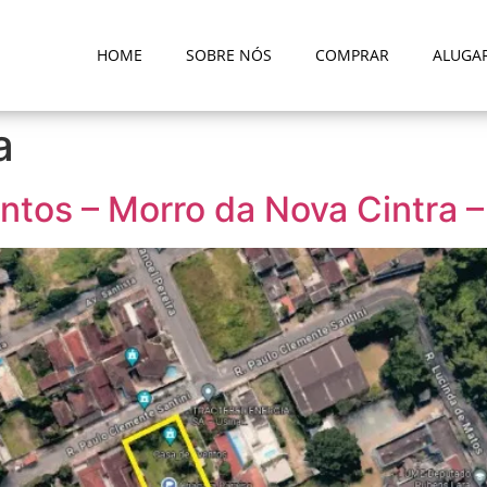
HOME
SOBRE NÓS
COMPRAR
ALUGA
a
tos – Morro da Nova Cintra –