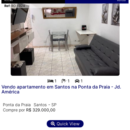
Kitnet
Venda
Ref:
RO - 024
1
1
1
Vendo apartamento em Santos na Ponta da Praia - Jd.
América
-
Ponta da Praia
Santos
SP
Compre por
R$ 329.000,00
Quick View